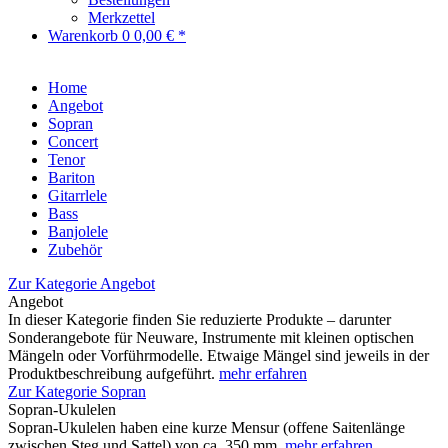
Merkzettel
Warenkorb
0
0,00 € *
Home
Angebot
Sopran
Concert
Tenor
Bariton
Gitarrlele
Bass
Banjolele
Zubehör
Zur Kategorie Angebot
Angebot
In dieser Kategorie finden Sie reduzierte Produkte – darunter
Sonderangebote für Neuware, Instrumente mit kleinen optischen
Mängeln oder Vorführmodelle. Etwaige Mängel sind jeweils in der
Produktbeschreibung aufgeführt.
mehr erfahren
Zur Kategorie Sopran
Sopran-Ukulelen
Sopran-Ukulelen haben eine kurze Mensur (offene Saitenlänge
zwischen Steg und Sattel) von ca. 350 mm.
mehr erfahren