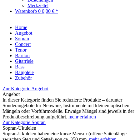
Merkzettel
Warenkorb
0
0,00 € *
Home
Angebot
Sopran
Concert
Tenor
Bariton
Gitarrlele
Bass
Banjolele
Zubehör
Zur Kategorie Angebot
Angebot
In dieser Kategorie finden Sie reduzierte Produkte – darunter
Sonderangebote für Neuware, Instrumente mit kleinen optischen
Mängeln oder Vorführmodelle. Etwaige Mängel sind jeweils in der
Produktbeschreibung aufgeführt.
mehr erfahren
Zur Kategorie Sopran
Sopran-Ukulelen
Sopran-Ukulelen haben eine kurze Mensur (offene Saitenlänge
zwischen Steg und Sattel) von ca. 350 mm.
mehr erfahren