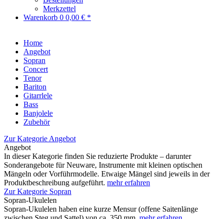
Merkzettel
Warenkorb
0
0,00 € *
Home
Angebot
Sopran
Concert
Tenor
Bariton
Gitarrlele
Bass
Banjolele
Zubehör
Zur Kategorie Angebot
Angebot
In dieser Kategorie finden Sie reduzierte Produkte – darunter
Sonderangebote für Neuware, Instrumente mit kleinen optischen
Mängeln oder Vorführmodelle. Etwaige Mängel sind jeweils in der
Produktbeschreibung aufgeführt.
mehr erfahren
Zur Kategorie Sopran
Sopran-Ukulelen
Sopran-Ukulelen haben eine kurze Mensur (offene Saitenlänge
zwischen Steg und Sattel) von ca. 350 mm.
mehr erfahren