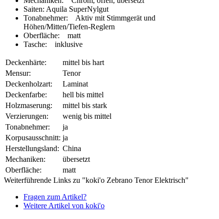
Mechaniken: Chrom, offen, übersetzt
Saiten: Aquila SuperNylgut
Tonabnehmer: Aktiv mit Stimmgerät und
Höhen/Mitten/Tiefen-Reglern
Oberfläche: matt
Tasche: inklusive
Deckenhärte:
mittel bis hart
Mensur:
Tenor
Deckenholzart:
Laminat
Deckenfarbe:
hell bis mittel
Holzmaserung:
mittel bis stark
Verzierungen:
wenig bis mittel
Tonabnehmer:
ja
Korpusausschnitt:
ja
Herstellungsland:
China
Mechaniken:
übersetzt
Oberfläche:
matt
Weiterführende Links zu "koki'o Zebrano Tenor Elektrisch"
Fragen zum Artikel?
Weitere Artikel von koki'o