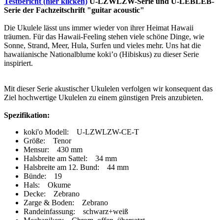
Testbericht (hier klicken)
U-LZWLZW-Serie und U-LEBLEB-
Serie der Fachzeitschrift "guitar acoustic"
Die Ukulele lässt uns immer wieder von ihrer Heimat Hawaii
träumen. Für das Hawaii-Feeling stehen viele schöne Dinge, wie
Sonne, Strand, Meer, Hula, Surfen und vieles mehr. Uns hat die
hawaiianische Nationalblume koki’o (Hibiskus) zu dieser Serie
inspiriert.
Mit dieser Serie akustischer Ukulelen verfolgen wir konsequent das
Ziel hochwertige Ukulelen zu einem günstigen Preis anzubieten.
Spezifikation:
koki'o Modell: U-LZWLZW-CE-T
Größe: Tenor
Mensur: 430 mm
Halsbreite am Sattel: 34 mm
Halsbreite am 12. Bund: 44 mm
Bünde: 19
Hals: Okume
Decke: Zebrano
Zarge & Boden: Zebrano
Randeinfassung: schwarz+weiß