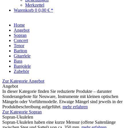
Merkzettel
Warenkorb
0
0,00 € *
Home
Angebot
Sopran
Concert
Tenor
Bariton
Gitarrlele
Bass
Banjolele
Zubehör
Zur Kategorie Angebot
Angebot
In dieser Kategorie finden Sie reduzierte Produkte – darunter
Sonderangebote für Neuware, Instrumente mit kleinen optischen
Mängeln oder Vorführmodelle. Etwaige Mängel sind jeweils in der
Produktbeschreibung aufgeführt.
mehr erfahren
Zur Kategorie Sopran
Sopran-Ukulelen
Sopran-Ukulelen haben eine kurze Mensur (offene Saitenlänge
zwischen Steg und Sattel) von ca. 350 mm.
mehr erfahren