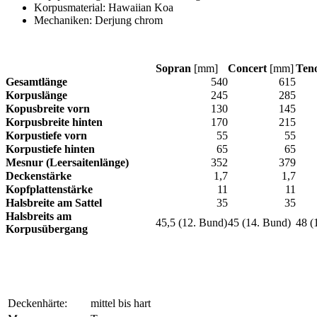
Korpusmaterial: Hawaiian Koa
Mechaniken: Derjung chrom
Sopran
[mm]
Concert
[mm]
Ten
Gesamtlänge
540
615
Korpuslänge
245
285
Kopusbreite vorn
130
145
Korpusbreite hinten
170
215
Korpustiefe vorn
55
55
Korpustiefe hinten
65
65
Mesnur (Leersaitenlänge)
352
379
Deckenstärke
1,7
1,7
Kopfplattenstärke
11
11
Halsbreite am Sattel
35
35
Halsbreits am
45,5 (12. Bund)
45 (14. Bund)
48 (
Korpusübergang
Deckenhärte:
mittel bis hart