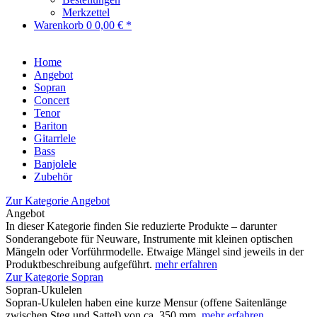
Merkzettel
Warenkorb
0
0,00 € *
Home
Angebot
Sopran
Concert
Tenor
Bariton
Gitarrlele
Bass
Banjolele
Zubehör
Zur Kategorie Angebot
Angebot
In dieser Kategorie finden Sie reduzierte Produkte – darunter
Sonderangebote für Neuware, Instrumente mit kleinen optischen
Mängeln oder Vorführmodelle. Etwaige Mängel sind jeweils in der
Produktbeschreibung aufgeführt.
mehr erfahren
Zur Kategorie Sopran
Sopran-Ukulelen
Sopran-Ukulelen haben eine kurze Mensur (offene Saitenlänge
zwischen Steg und Sattel) von ca. 350 mm.
mehr erfahren