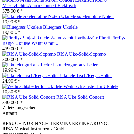
koki'o
Massivfichte-Ahorn Concert Elektrisch
375,90 € *
Ukulele spielen ohne Noten
19,99 € *
Bluegrass Ukulele
19,90 € *
Firefly-
Banjo-Ukulele Walnuss mit...
459,00 € *
RISA Uke-Solid-Soprano
309,00 € *
Ukulelengurt aus Leder
19,90 € *
Ukulele Tisch/Regal-Halter
24,90 € *
Weihnachtslieder für Ukulele
10,80 € *
RISA Uke-Solid-Concert
339,00 € *
Zuletzt angesehen
Anfahrt
BESUCH NUR NACH TERMINVEREINBARUNG:
RISA Musical Instruments GmbH