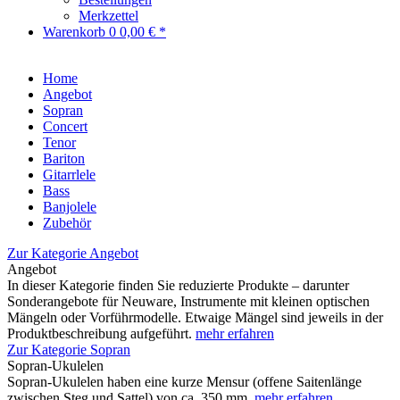
Merkzettel
Warenkorb
0
0,00 € *
Home
Angebot
Sopran
Concert
Tenor
Bariton
Gitarrlele
Bass
Banjolele
Zubehör
Zur Kategorie Angebot
Angebot
In dieser Kategorie finden Sie reduzierte Produkte – darunter
Sonderangebote für Neuware, Instrumente mit kleinen optischen
Mängeln oder Vorführmodelle. Etwaige Mängel sind jeweils in der
Produktbeschreibung aufgeführt.
mehr erfahren
Zur Kategorie Sopran
Sopran-Ukulelen
Sopran-Ukulelen haben eine kurze Mensur (offene Saitenlänge
zwischen Steg und Sattel) von ca. 350 mm.
mehr erfahren