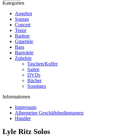
Kategorien
Angebot
Sopran
Concert
Tenor
Bariton
Gitarrlele
Bass
Banjolele
Zubehör
Taschen/Koffer
Saiten
DVDs
Bücher
Sonstiges
Informationen
Impressum
Allgemeine Geschäftsbedingungen
Händler
Lyle Ritz Solos