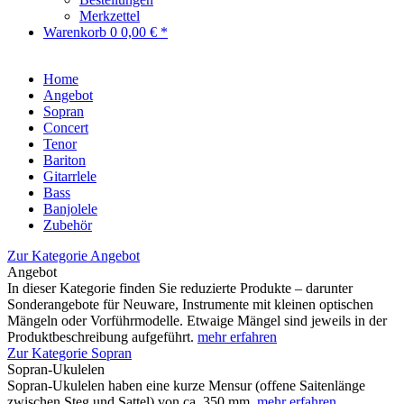
Merkzettel
Warenkorb
0
0,00 € *
Home
Angebot
Sopran
Concert
Tenor
Bariton
Gitarrlele
Bass
Banjolele
Zubehör
Zur Kategorie Angebot
Angebot
In dieser Kategorie finden Sie reduzierte Produkte – darunter
Sonderangebote für Neuware, Instrumente mit kleinen optischen
Mängeln oder Vorführmodelle. Etwaige Mängel sind jeweils in der
Produktbeschreibung aufgeführt.
mehr erfahren
Zur Kategorie Sopran
Sopran-Ukulelen
Sopran-Ukulelen haben eine kurze Mensur (offene Saitenlänge
zwischen Steg und Sattel) von ca. 350 mm.
mehr erfahren