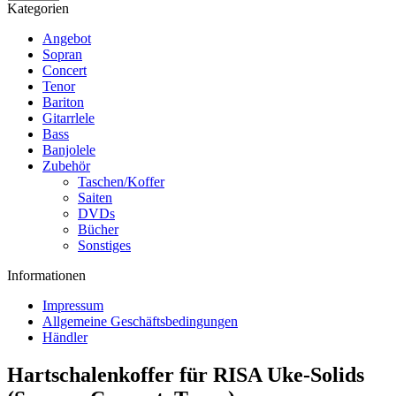
Kategorien
Angebot
Sopran
Concert
Tenor
Bariton
Gitarrlele
Bass
Banjolele
Zubehör
Taschen/Koffer
Saiten
DVDs
Bücher
Sonstiges
Informationen
Impressum
Allgemeine Geschäftsbedingungen
Händler
Hartschalenkoffer für RISA Uke-Solids