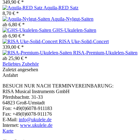
349,90 € *
Aquila-RED Satz
8,70 € *
Aquila-Nylgut-Saiten
ab 6,80 € *
GHS-Ukulelen-Saiten
ab 6,90 € *
RISA Uke-Solid-Concert
339,00 € *
RISA-Premium-Ukulelen-Saiten
ab 25,90 € *
Beliebtes Zubehör
Zuletzt angesehen
Anfahrt
BESUCH NUR NACH TERMINVEREINBARUNG:
RISA Musical Instruments GmbH
Pferdsbachstr. 31-33
64823 Groß-Umstadt
Fon: +49(0)6078-911183
Fax: +49(0)6078-911176
E-Mail:
info@ukulele.de
Internet:
www.ukulele.de
Karte