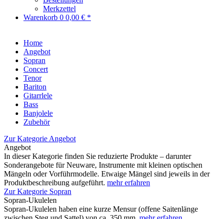
Merkzettel
Warenkorb
0
0,00 € *
Home
Angebot
Sopran
Concert
Tenor
Bariton
Gitarrlele
Bass
Banjolele
Zubehör
Zur Kategorie Angebot
Angebot
In dieser Kategorie finden Sie reduzierte Produkte – darunter
Sonderangebote für Neuware, Instrumente mit kleinen optischen
Mängeln oder Vorführmodelle. Etwaige Mängel sind jeweils in der
Produktbeschreibung aufgeführt.
mehr erfahren
Zur Kategorie Sopran
Sopran-Ukulelen
Sopran-Ukulelen haben eine kurze Mensur (offene Saitenlänge
zwischen Steg und Sattel) von ca. 350 mm.
mehr erfahren