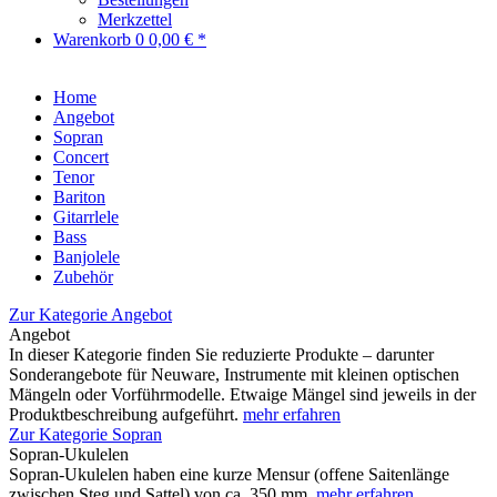
Merkzettel
Warenkorb
0
0,00 € *
Home
Angebot
Sopran
Concert
Tenor
Bariton
Gitarrlele
Bass
Banjolele
Zubehör
Zur Kategorie Angebot
Angebot
In dieser Kategorie finden Sie reduzierte Produkte – darunter
Sonderangebote für Neuware, Instrumente mit kleinen optischen
Mängeln oder Vorführmodelle. Etwaige Mängel sind jeweils in der
Produktbeschreibung aufgeführt.
mehr erfahren
Zur Kategorie Sopran
Sopran-Ukulelen
Sopran-Ukulelen haben eine kurze Mensur (offene Saitenlänge
zwischen Steg und Sattel) von ca. 350 mm.
mehr erfahren