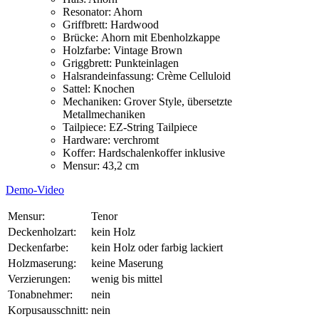
Resonator: Ahorn
Griffbrett: Hardwood
Brücke: Ahorn mit Ebenholzkappe
Holzfarbe: Vintage Brown
Griggbrett: Punkteinlagen
Halsrandeinfassung: Crème Celluloid
Sattel: Knochen
Mechaniken: Grover Style, übersetzte
Metallmechaniken
Tailpiece: EZ-String Tailpiece
Hardware: verchromt
Koffer: Hardschalenkoffer inklusive
Mensur: 43,2 cm
Demo-Video
Mensur:
Tenor
Deckenholzart:
kein Holz
Deckenfarbe:
kein Holz oder farbig lackiert
Holzmaserung:
keine Maserung
Verzierungen:
wenig bis mittel
Tonabnehmer:
nein
Korpusausschnitt:
nein