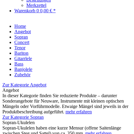
Merkzettel
Warenkorb
0
0,00 € *
Home
Angebot
Sopran
Concert
Tenor
Bariton
Gitarrlele
Bass
Banjolele
Zubehör
Zur Kategorie Angebot
Angebot
In dieser Kategorie finden Sie reduzierte Produkte – darunter
Sonderangebote für Neuware, Instrumente mit kleinen optischen
Mängeln oder Vorführmodelle. Etwaige Mängel sind jeweils in der
Produktbeschreibung aufgeführt.
mehr erfahren
Zur Kategorie Sopran
Sopran-Ukulelen
Sopran-Ukulelen haben eine kurze Mensur (offene Saitenlänge
zwischen Steg und Sattel) von ca. 350 mm.
mehr erfahren