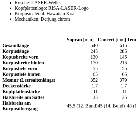
Rosette: LASER-Welle
Kopfplattenlogo: RISA-LASER-Logo
Korpusmaterial: Hawaiian Koa
Mechaniken: Derjung chrom
Sopran
[mm]
Concert
[mm]
Ten
Gesamtlänge
540
615
Korpuslänge
245
285
Kopusbreite vorn
130
145
Korpusbreite hinten
170
215
Korpustiefe vorn
55
55
Korpustiefe hinten
65
65
Mesnur (Leersaitenlänge)
352
379
Deckenstärke
1,7
1,7
Kopfplattenstärke
11
11
Halsbreite am Sattel
35
35
Halsbreits am
45,5 (12. Bund)
45 (14. Bund)
48 (
Korpusübergang