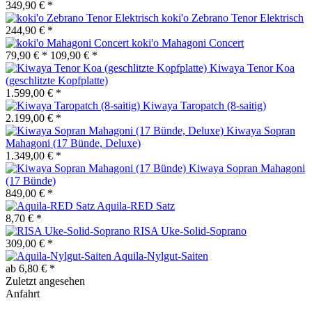
349,90 € *
koki'o Zebrano Tenor Elektrisch
244,90 € *
koki'o Mahagoni Concert
79,90 € *
109,90 € *
Kiwaya Tenor Koa
(geschlitzte Kopfplatte)
1.599,00 € *
Kiwaya Taropatch (8-saitig)
2.199,00 € *
Kiwaya Sopran
Mahagoni (17 Bünde, Deluxe)
1.349,00 € *
Kiwaya Sopran Mahagoni
(17 Bünde)
849,00 € *
Aquila-RED Satz
8,70 € *
RISA Uke-Solid-Soprano
309,00 € *
Aquila-Nylgut-Saiten
ab 6,80 € *
Zuletzt angesehen
Anfahrt