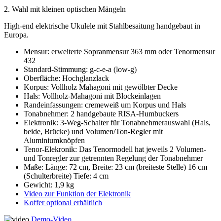
2. Wahl mit kleinen optischen Mängeln
High-end elektrische Ukulele mit Stahlbesaitung handgebaut in
Europa.
Mensur: erweiterte Sopranmensur 363 mm oder Tenormensur
432
Standard-Stimmung: g-c-e-a (low-g)
Oberfläche: Hochglanzlack
Korpus: Vollholz Mahagoni mit gewölbter Decke
Hals: Vollholz-Mahagoni mit Blockeinlagen
Randeinfassungen: cremeweiß um Korpus und Hals
Tonabnehmer: 2 handgebaute RISA-Humbuckers
Elektronik: 3-Weg-Schalter für Tonabnehmerauswahl (Hals,
beide, Brücke) und Volumen/Ton-Regler mit
Aluminiumknöpfen
Tenor-Elekronik: Das Tenormodell hat jeweils 2 Volumen-
und Tonregler zur getrennten Regelung der Tonabnehmer
Maße: Länge: 72 cm, Breite: 23 cm (breiteste Stelle) 16 cm
(Schulterbreite) Tiefe: 4 cm
Gewicht: 1,9 kg
Video zur Funktion der Elektronik
Koffer optional erhältlich
Demo-Video