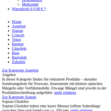
Merkzettel
Warenkorb
0
0,00 € *
Home
Angebot
Sopran
Concert
Tenor
Bariton
Gitarrlele
Bass
Banjolele
Zubehör
Zur Kategorie Angebot
Angebot
In dieser Kategorie finden Sie reduzierte Produkte – darunter
Sonderangebote für Neuware, Instrumente mit kleinen optischen
Mängeln oder Vorführmodelle. Etwaige Mängel sind jeweils in der
Produktbeschreibung aufgeführt.
mehr erfahren
Zur Kategorie Sopran
Sopran-Ukulelen
Sopran-Ukulelen haben eine kurze Mensur (offene Saitenlänge
zwischen Steg und Sattel) von ca. 350 mm.
mehr erfahren